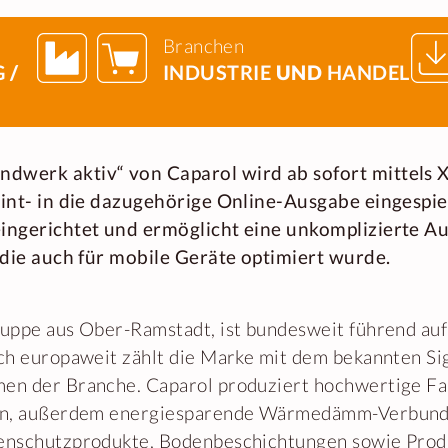
Branchen
G
/
INDUSTRIE
UND
HANDEL
werk aktiv“ von Caparol wird ab sofort mittels 
rint- in die dazugehörige Online-Ausgabe eingespi
ingerichtet und ermöglicht eine unkomplizierte A
 die auch für mobile Geräte optimiert wurde.
uppe aus Ober-Ramstadt, ist bundesweit führend au
ch europaweit zählt die Marke mit dem bekannten Si
en der Branche. Caparol produziert hochwertige Far
ßen, außerdem energiesparende Wärmedämm-Verbun
enschutzprodukte, Bodenbeschichtungen sowie Prod