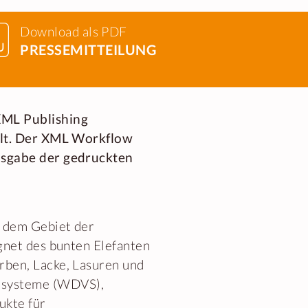
Download als PDF
PRESSEMITTEILUNG
XML Publishing
elt. Der XML Workflow
usgabe der gedruckten
f dem Gebiet der
gnet des bunten Elefanten
ben, Lacke, Lasuren und
dsysteme (WDVS),
ukte für