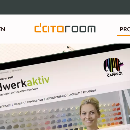
EN
PR