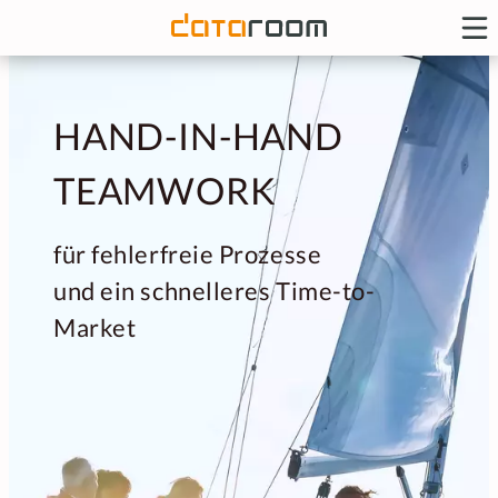
HAND-IN-HAND
TEAMWORK
für fehlerfreie Prozesse
und ein schnelleres Time-to-
Market