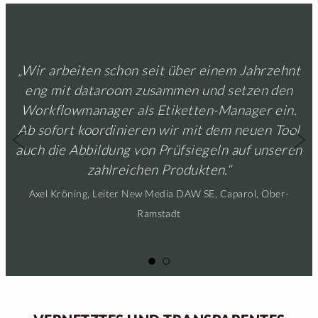
„Wir arbeiten schon seit über einem Jahrzehnt
„Mit der Einführung des Workflowmanagers
können wir alle relevanten Verpackungsmedien
eng mit dataroom zusammen und setzen den
Workflowmanager als Etiketten-Manager ein.
und Daten
Ab sofort koordinieren wir mit dem neuen Tool
in einem durchgängigen Prozess komfortabel
Previous
Ne
auch die Abbildung von Prüfsiegeln auf unseren
steuern und bei Bedarf zurückverfolgen.“
zahlreichen Produkten.“
Alfred Kessen, Geschäftsführer Wernsing Feinkost GmbH,
Axel Kröning, Leiter New Media DAW SE, Caparol, Ober-
Addrup
Ramstadt