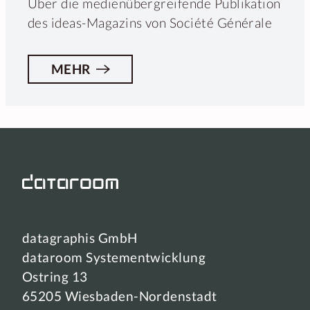
Über die medienübergreifende Publikation
des ideas-Magazins von Société Générale
MEHR
datagraphis GmbH
dataroom Systementwicklung
Ostring 13
65205 Wiesbaden-Nordenstadt