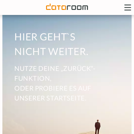
HIER GEHT`S
NICHT WEITER.
NUTZE DEINE „ZURÜCK“-
FUNKTION,
ODER PROBIERE ES AUF
UNSERER STARTSEITE.